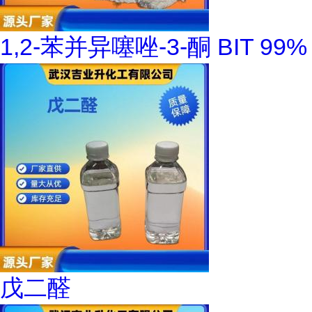
1,2-苯并异噻唑-3-酮 BIT 99%
戊二醛