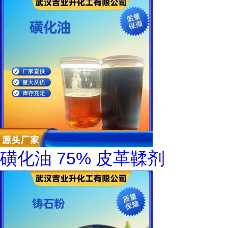
磺化油 75% 皮革鞣剂