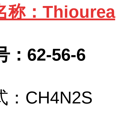
称：Thiourea
：62-56-6
：CH4N2S