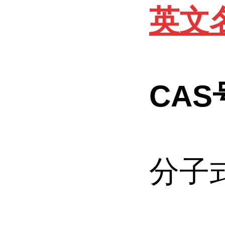
英文名
CAS号
分子式