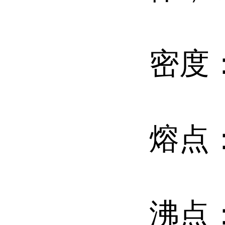
密度：
熔点：
沸点