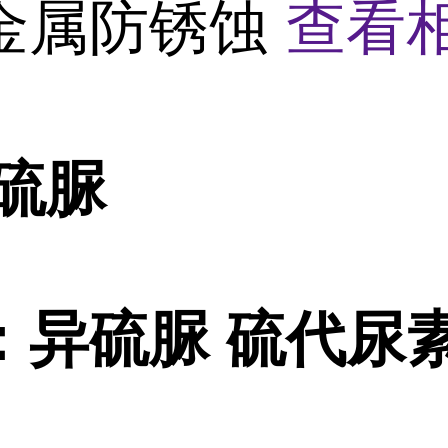
金属防锈蚀
查看
硫脲
：异硫脲 硫代尿