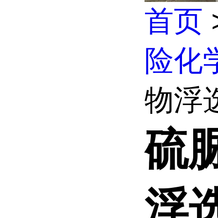
首页
险化
物浮选
硫脲
浮