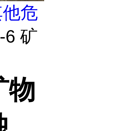
其他危
-6 矿
 矿物
蚀