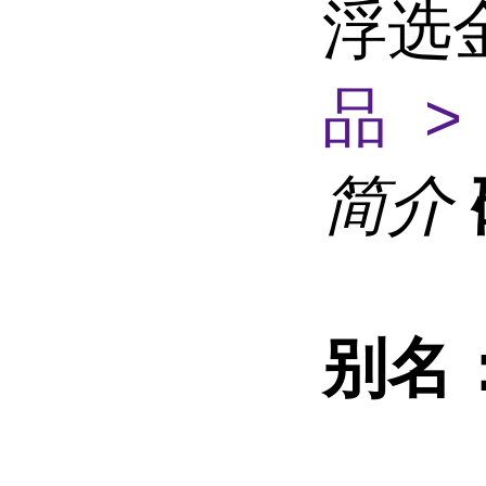
浮选
品 >
简介
别名