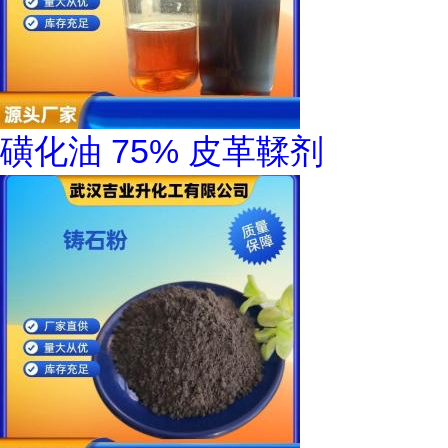
磺化油 75% 皮革鞣剂