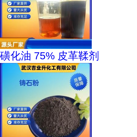
磺化油 75% 皮革鞣剂