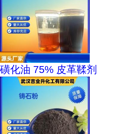
磺化油 75% 皮革鞣剂