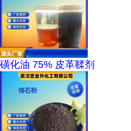
磺化油 75% 皮革鞣剂