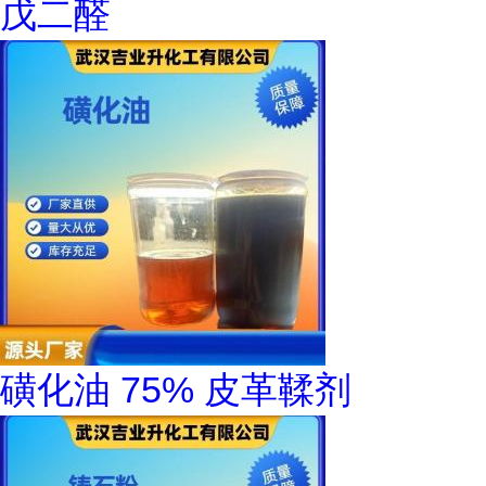
戊二醛
磺化油 75% 皮革鞣剂