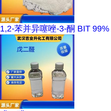
1,2-苯并异噻唑-3-酮 BIT 99%