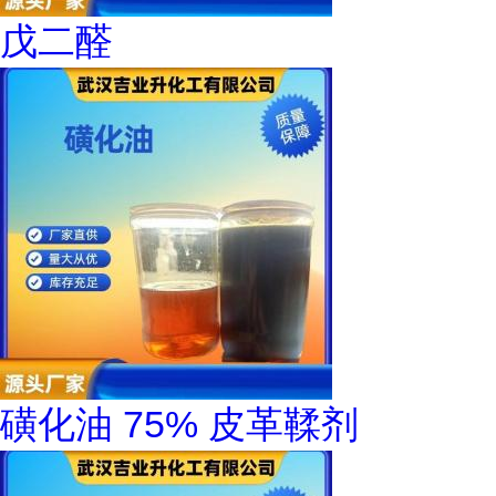
戊二醛
磺化油 75% 皮革鞣剂