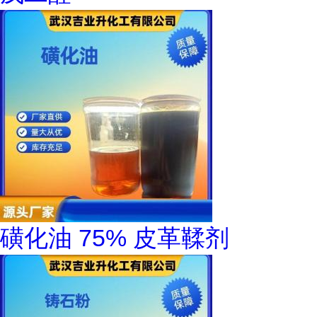
磺化油 75% 皮革鞣剂