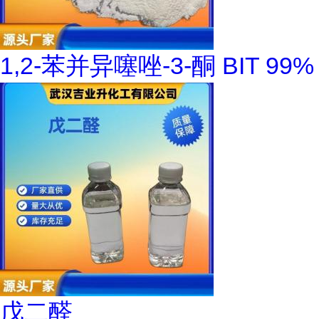
1,2-苯并异噻唑-3-酮 BIT 99%
戊二醛