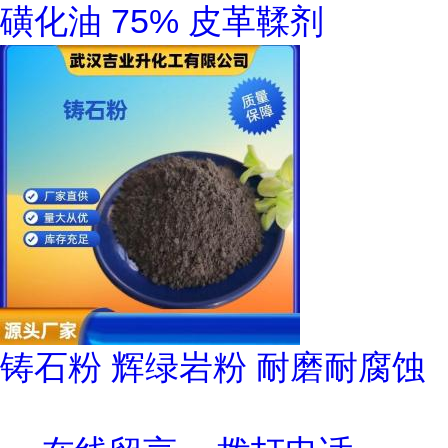
磺化油 75% 皮革鞣剂
铸石粉 辉绿岩粉 耐磨耐腐蚀