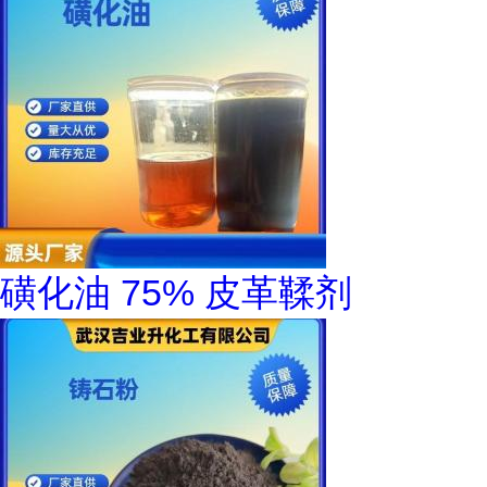
磺化油 75% 皮革鞣剂