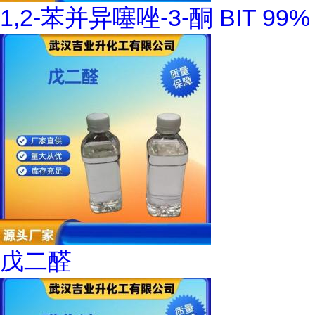
1,2-苯并异噻唑-3-酮 BIT 99%
戊二醛