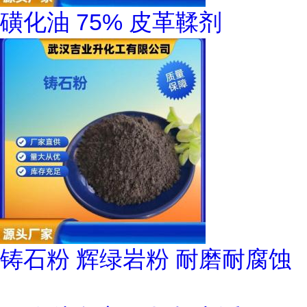
磺化油 75% 皮革鞣剂
铸石粉 辉绿岩粉 耐磨耐腐蚀