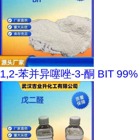
1,2-苯并异噻唑-3-酮 BIT 99%