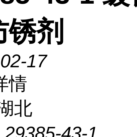
防锈剂
-02-17
详情
湖北
：
29385-43-1