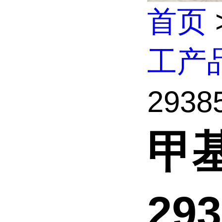
首页
工产
29385
甲
29