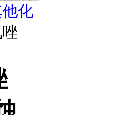
其他化
氮唑
唑
缓蚀