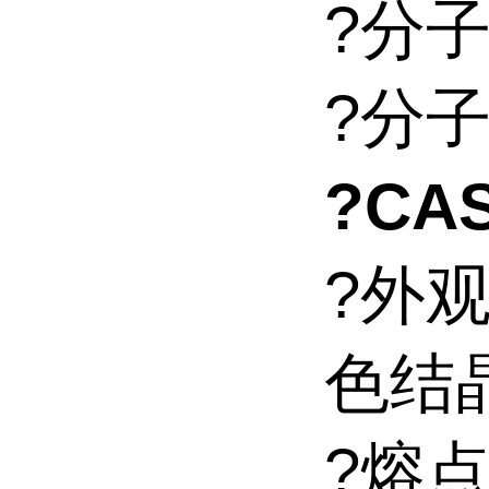
?分子
?分子量
?CAS
?外
色结
?熔点