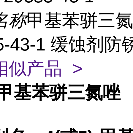
名称
甲基苯骈三
85-43-1 缓蚀剂
相似产品 >
甲基苯骈三氮唑