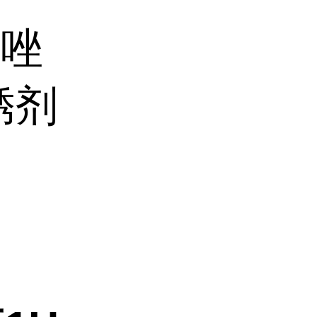
氮唑
防锈剂