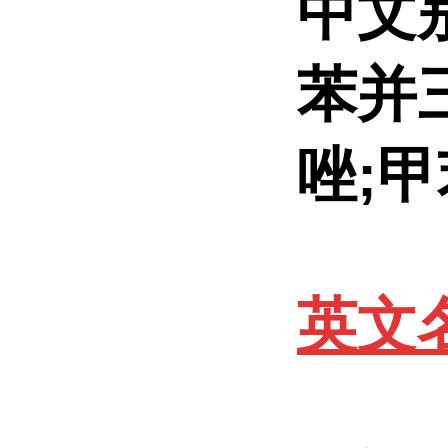
中文别
苯并三
唑;
英文名称