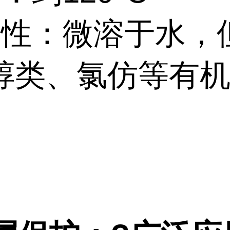
解性：微溶于水，
醇类、氯仿等有