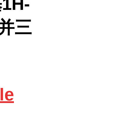
1H-
苯并三
le