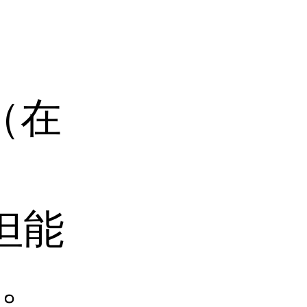
3（在
但能
溶。