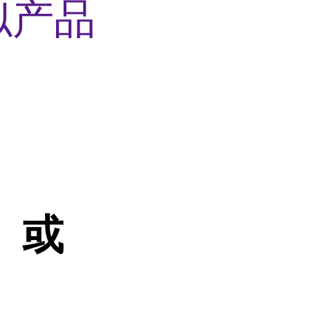
似产品
）或