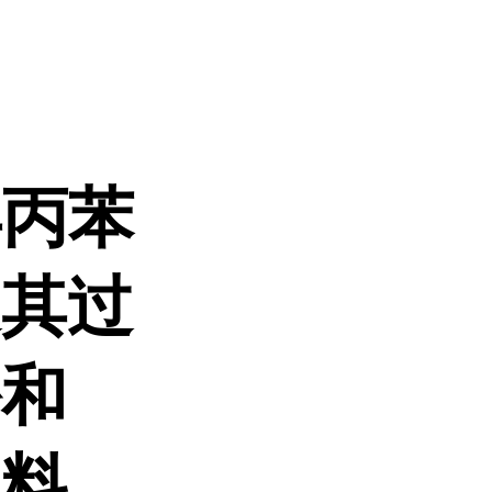
异丙苯
过其过
酚和
塑料、