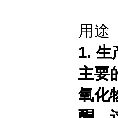
用途
1. 
主要
氧化
酮，