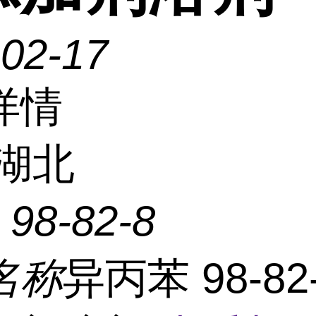
-02-17
详情
湖北
：
98-82-8
名称
异丙苯 98-82