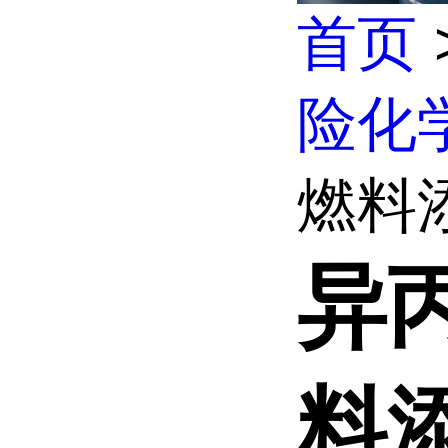
首页
险化
燃料添
异丙
料