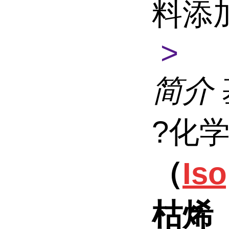
料添
>
简介
?化
（
Is
枯烯（