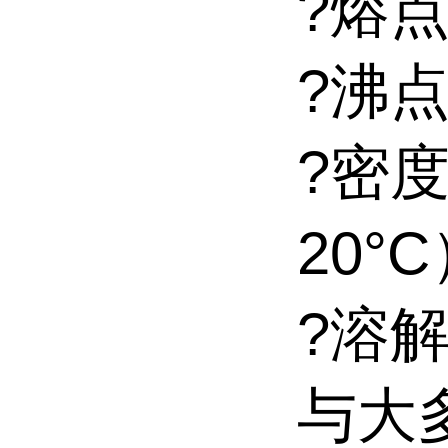
?熔点
?沸点
?密度
20°
?溶
与大