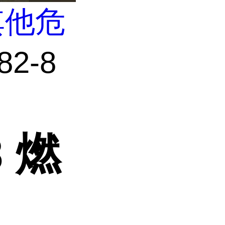
其他危
82-8
8 燃