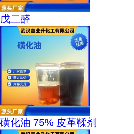
戊二醛
磺化油 75% 皮革鞣剂