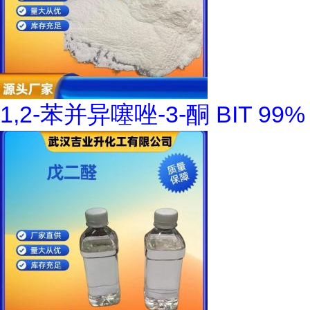
1,2-苯并异噻唑-3-酮 BIT 99%