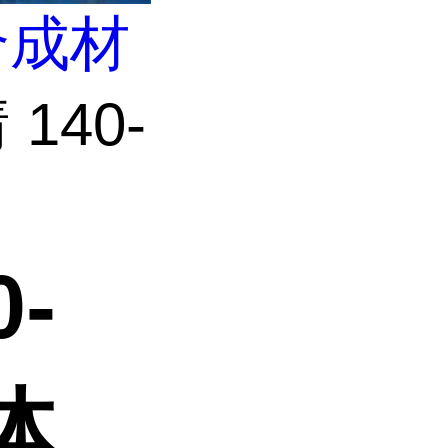
合成材
140-
-
体