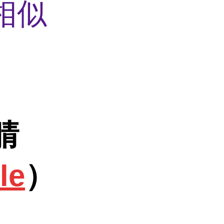
相似
腈
le
）