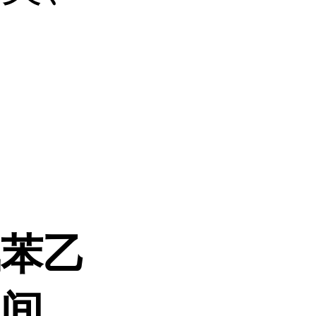
氯苯乙
中间