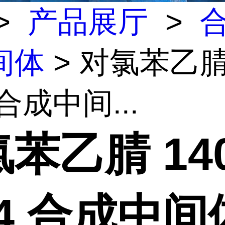
>
产品展厅
>
间体
> 对氯苯乙腈 
 合成中间...
苯乙腈 140
-4 合成中间