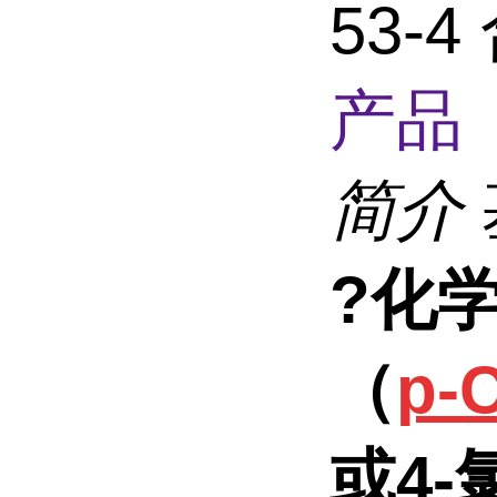
53-
产品 
简介
?化
（
p-C
或4