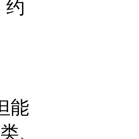
：约
但能
醇类、