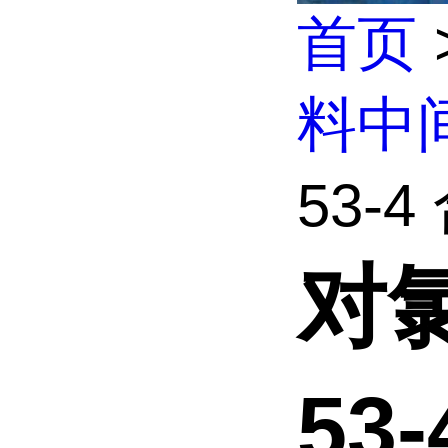
首页
料中
53-4
对氯
53