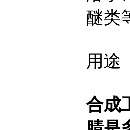
醚类
用途
合成
腈是