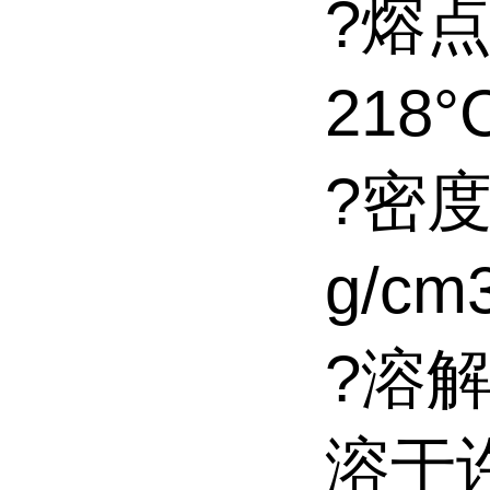
?熔点
218
?密度
g/c
?溶
溶于