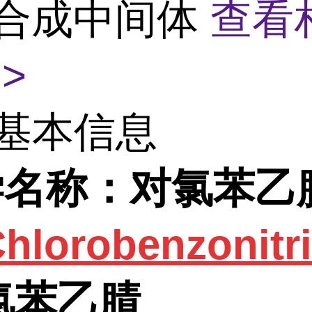
4 合成中间体
查看
>
基本信息
学名称：对氯苯乙
hlorobenzonitri
-氯苯乙腈