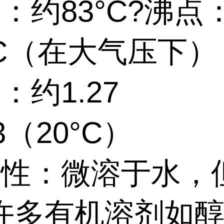
：约83°C?沸点
°C（在大气压下）
：约1.27
m3（20°C）
解性：微溶于水，
许多有机溶剂如