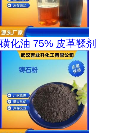
磺化油 75% 皮革鞣剂