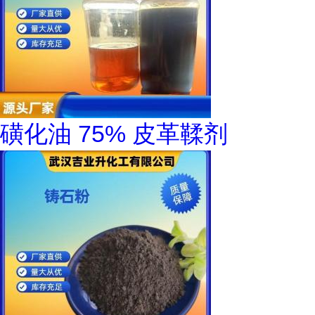
磺化油 75% 皮革鞣剂