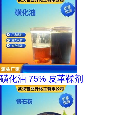
磺化油 75% 皮革鞣剂