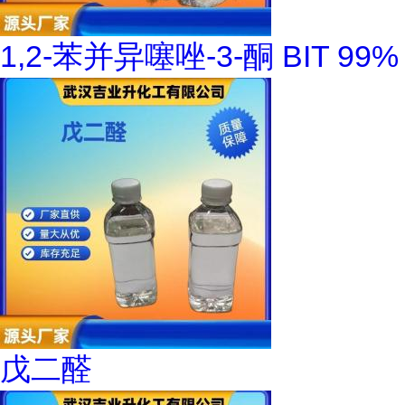
1,2-苯并异噻唑-3-酮 BIT 99%
戊二醛