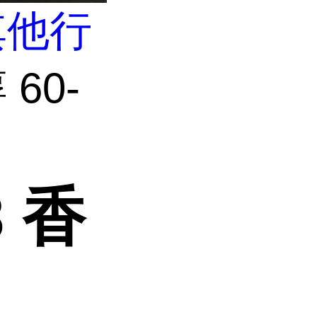
其他行
60-
8 香