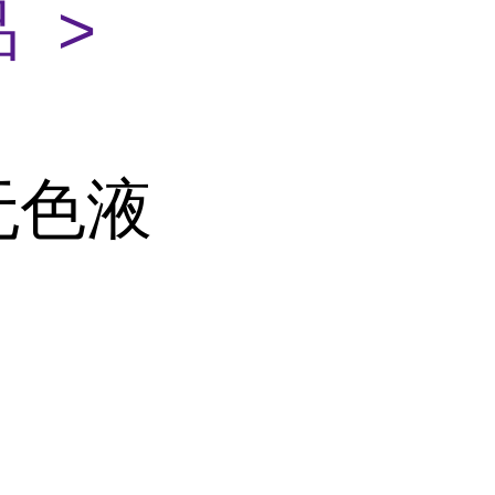
 >
无色液