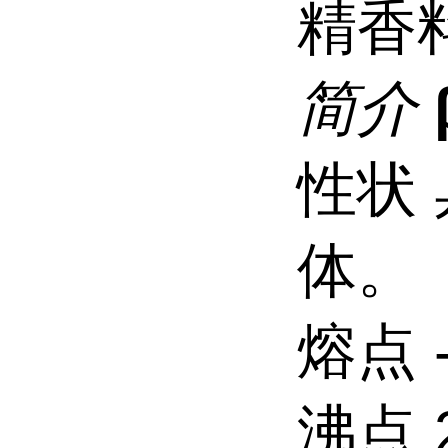
精香
简介
性状
体。
熔点 -
沸点 2