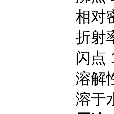
相对密
折射率
闪点 
溶解
溶于