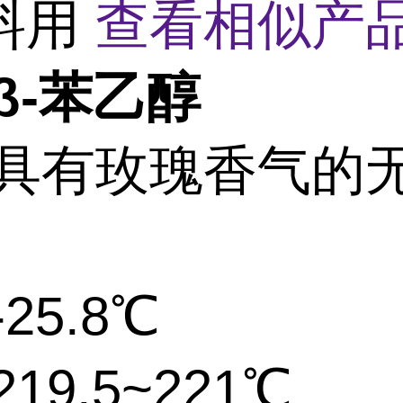
料用
查看相似产品
β-苯乙醇
 具有玫瑰香气的
25.8℃
19.5~221℃