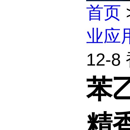
首页
业应
12-
苯乙
精