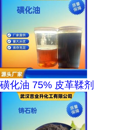
磺化油 75% 皮革鞣剂