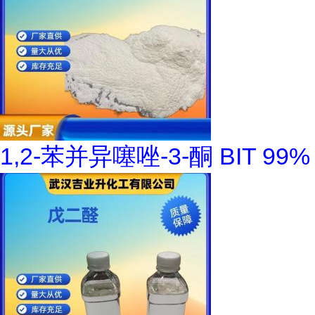
1,2-苯并异噻唑-3-酮 BIT 99%