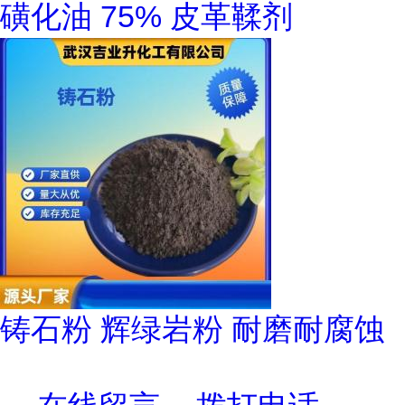
磺化油 75% 皮革鞣剂
铸石粉 辉绿岩粉 耐磨耐腐蚀