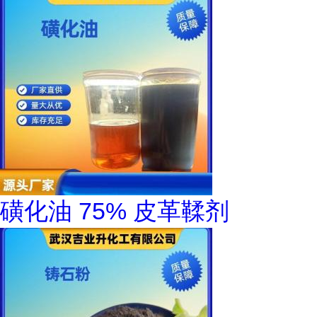
磺化油 75% 皮革鞣剂