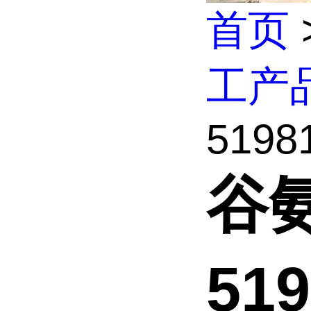
首页
工产
51981
谷
51