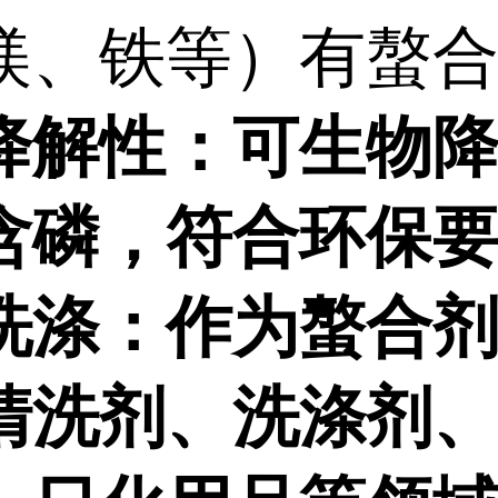
镁、铁等）有螯
降解性：可生物
含磷，符合环保
洗涤：作为螯合
清洗剂、洗涤剂