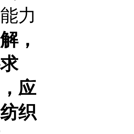
合能力
降解，
要求
剂，应
、纺织