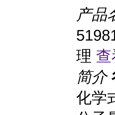
产品
519
理
查
简介
化学式C