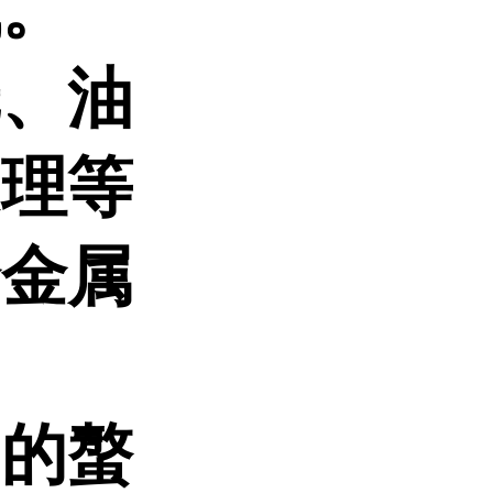
域。
纸、油
处理等
合金属
中的螯