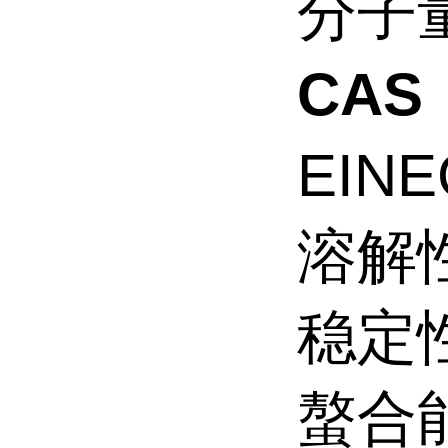
分子量
CAS：
EINE
溶解
稳定
螯合