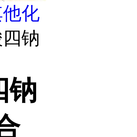
其他化
酸四钠
四钠
螯合