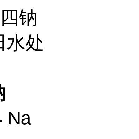
酸四钠
油田水处
钠
 Na