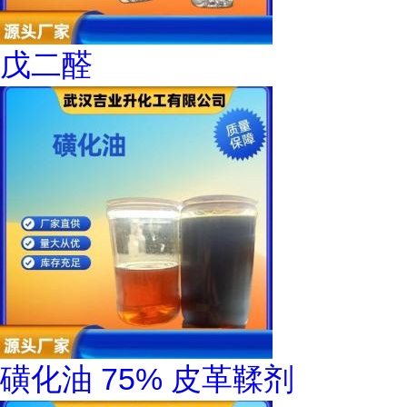
戊二醛
磺化油 75% 皮革鞣剂