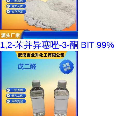
1,2-苯并异噻唑-3-酮 BIT 99%