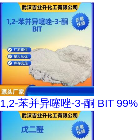
1,2-苯并异噻唑-3-酮 BIT 99%