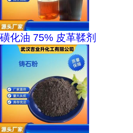
磺化油 75% 皮革鞣剂