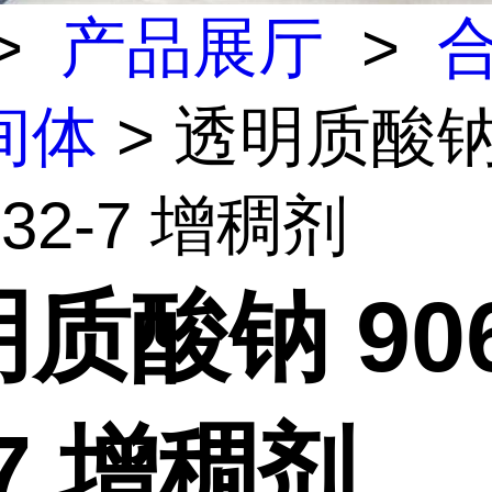
>
产品展厅
>
间体
> 透明质酸
-32-7 增稠剂
质酸钠 906
-7 增稠剂