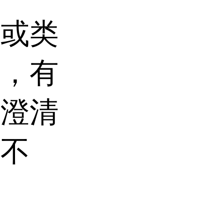
色或类
臭，有
成澄清
中不