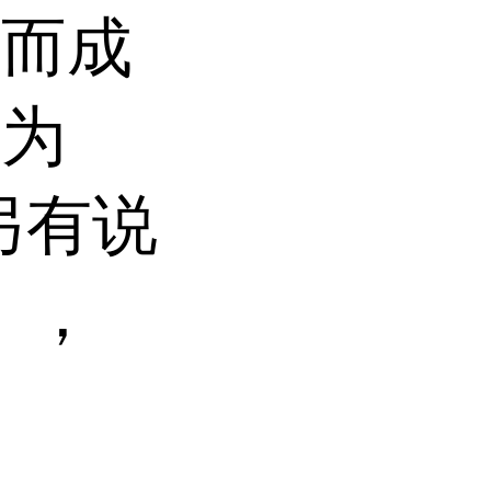
合而成
式为
（另有说
1），