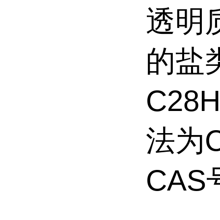
透明
的盐
C28
法为C
CAS