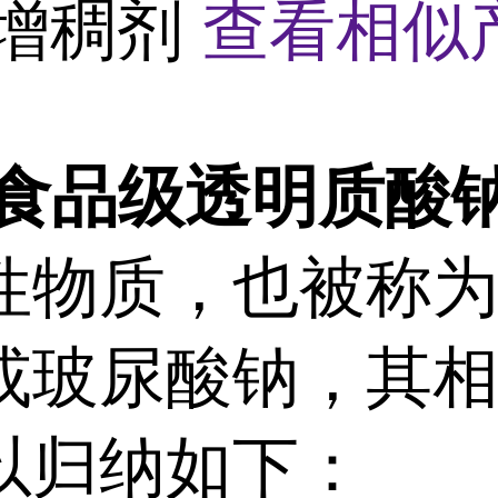
7 增稠剂
查看相似
食品级透明质酸
性物质，也被称
或玻尿酸钠，其
以归纳如下：