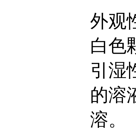
外观
白色
引湿
的溶
溶。