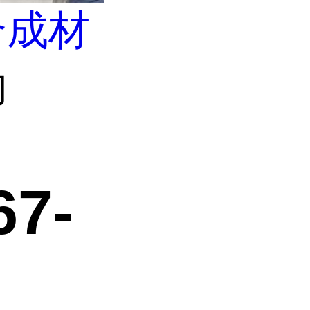
合成材
钠
7-