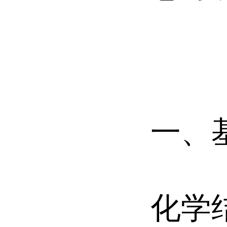
一、
化学