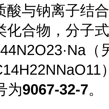
质酸与钠离子结
类化合物，分子
H44N2O23·Na
14H22NNaO1
号为
9067-32-7
。