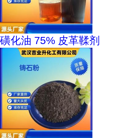
磺化油 75% 皮革鞣剂