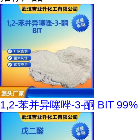
1,2-苯并异噻唑-3-酮 BIT 99%