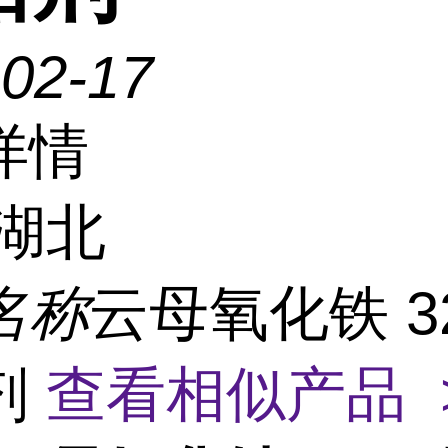
-02-17
详情
湖北
名称
云母氧化铁 3
剂
查看相似产品 