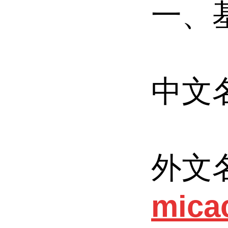
一、
中文
外文
mica