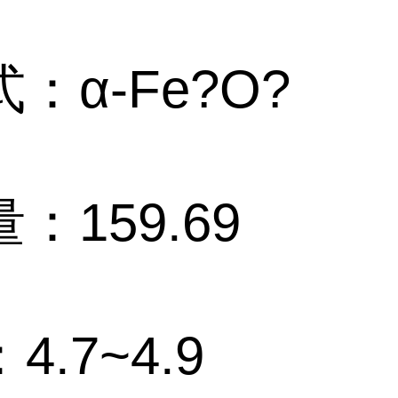
：α-Fe?O?
：159.69
4.7~4.9