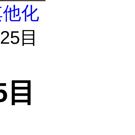
其他化
25目
5目