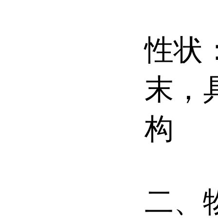
性状
末，
构
二、