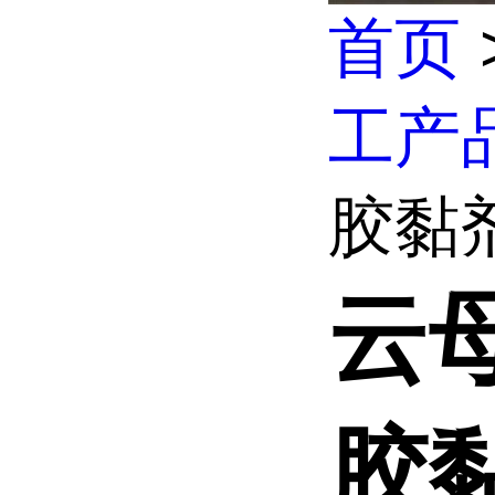
首页
工产
胶黏
云母
胶