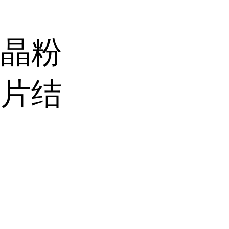
结晶粉
鳞片结