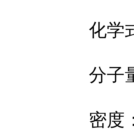
化学式
分子量
密度：