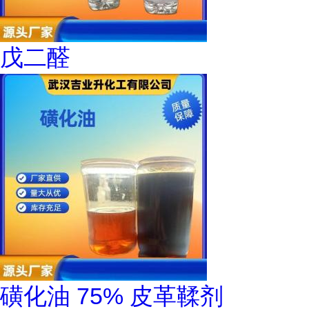
戊二醛
磺化油 75% 皮革鞣剂