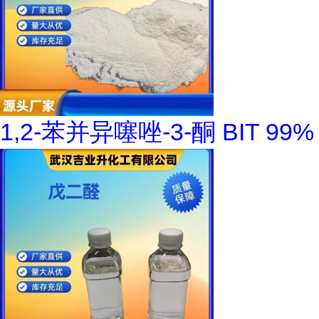
1,2-苯并异噻唑-3-酮 BIT 99%