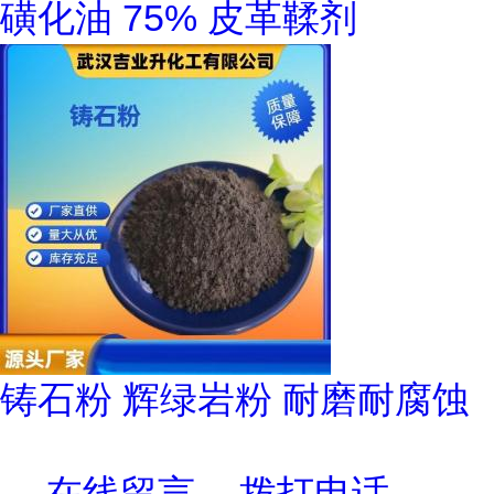
磺化油 75% 皮革鞣剂
铸石粉 辉绿岩粉 耐磨耐腐蚀
在线留言
拨打电话