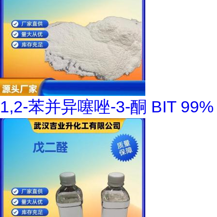
1,2-苯并异噻唑-3-酮 BIT 99%