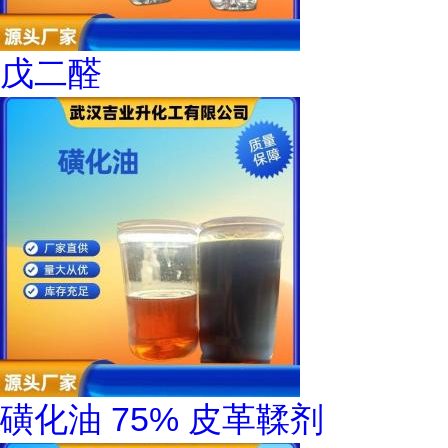
戊二醛
磺化油 75% 皮革鞣剂