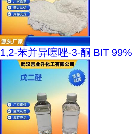
1,2-苯并异噻唑-3-酮 BIT 99%