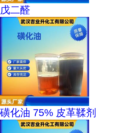
戊二醛
磺化油 75% 皮革鞣剂