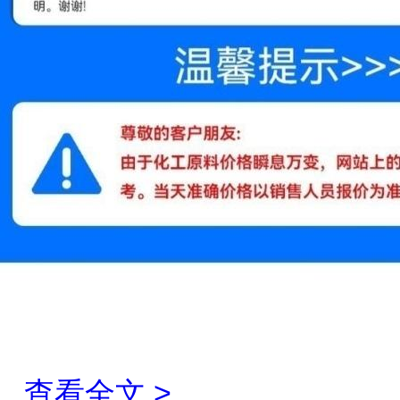
...
查看全文 >