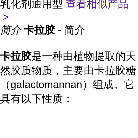
乳化剂通用型
查看相似产品
>
简介
卡拉胶
- 简介
卡拉胶
是一种由植物提取的天
然胶质物质，主要由卡拉胶糖
（galactomannan）组成。它
具有以下性质：