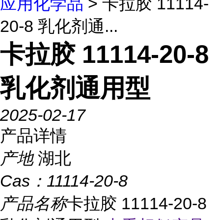
应用化学品
> 卡拉胶 11114-
20-8 乳化剂通...
卡拉胶 11114-20-8
乳化剂通用型
2025-02-17
产品详情
产地
湖北
Cas：
11114-20-8
产品名称
卡拉胶 11114-20-8