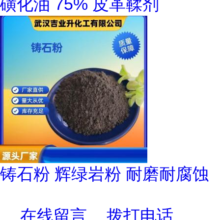
磺化油 75% 皮革鞣剂
铸石粉 辉绿岩粉 耐磨耐腐蚀
在线留言
拨打电话