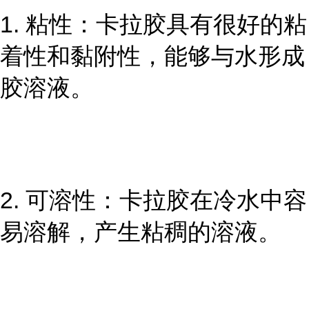
1. 粘性：卡拉胶具有很好的粘
着性和黏附性，能够与水形成
胶溶液。
2. 可溶性：卡拉胶在冷水中容
易溶解，产生粘稠的溶液。