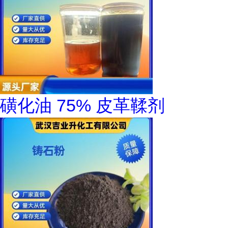
磺化油 75% 皮革鞣剂