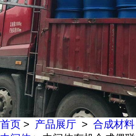
首页
>
产品展厅
>
合成材料