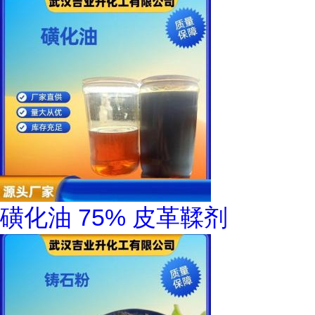
磺化油 75% 皮革鞣剂