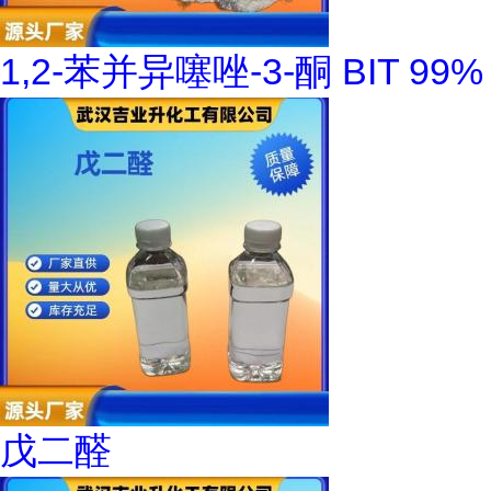
1,2-苯并异噻唑-3-酮 BIT 99%
戊二醛