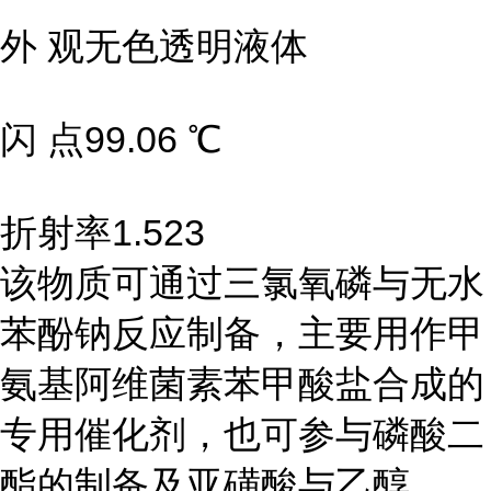
外 观无色透明液体
闪 点99.06 ℃
折射率1.523
该物质可通过三氯氧磷与无水
苯酚钠反应制备，主要用作甲
氨基阿维菌素苯甲酸盐合成的
专用催化剂，也可参与磷酸二
酯的制备及亚磺酸与乙醇、