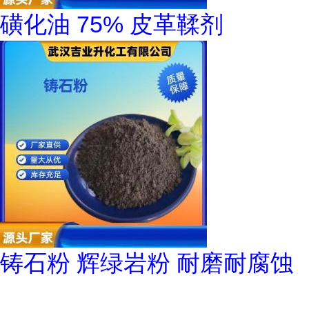
磺化油 75% 皮革鞣剂
铸石粉 辉绿岩粉 耐磨耐腐蚀