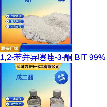
1,2-苯并异噻唑-3-酮 BIT 99%