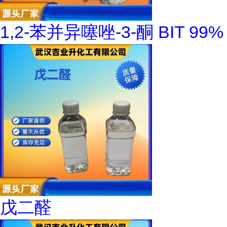
1,2-苯并异噻唑-3-酮 BIT 99%
戊二醛