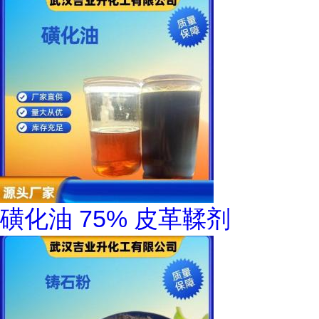
磺化油 75% 皮革鞣剂