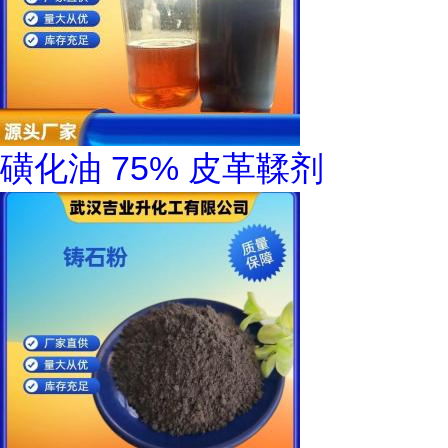
磺化油 75% 皮革鞣剂