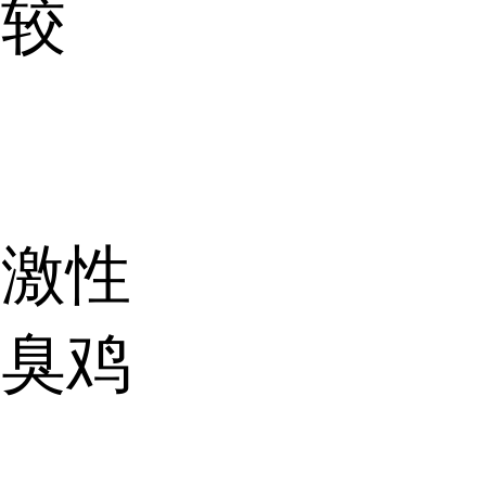
性较
刺激性
或臭鸡