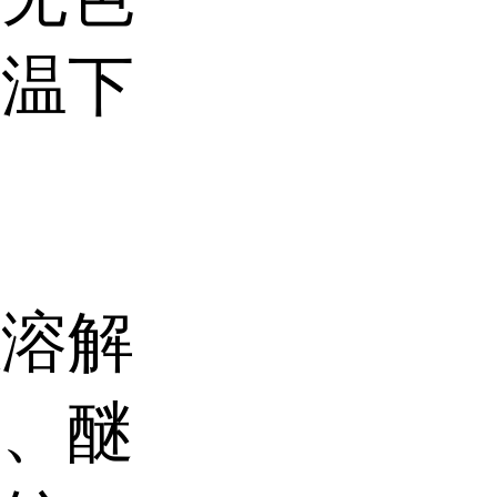
常温下
以溶解
醇、醚