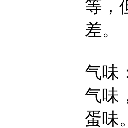
等，
差。
气味
气味
蛋味