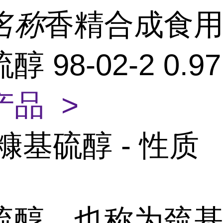
名称
香精合成食
 98-02-2 0.9
产品 >
糠基硫醇 - 性质
硫醇，也称为巯