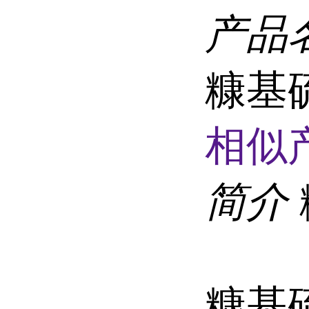
产品
糠基硫醇
相似
简介
糠基