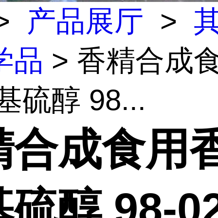
>
产品展厅
>
学品
> 香精合成
硫醇 98...
精合成食用
硫醇 98-02