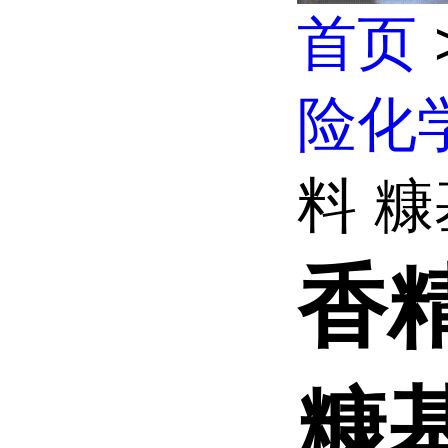
首页
险化
料 糠基
香
糠基