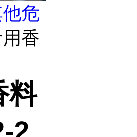
其他危
食用香
香料
-2