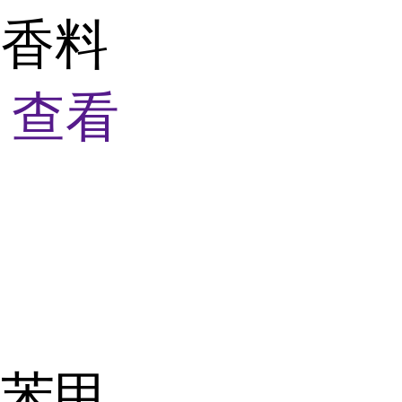
用香料
7
查看
基苯甲