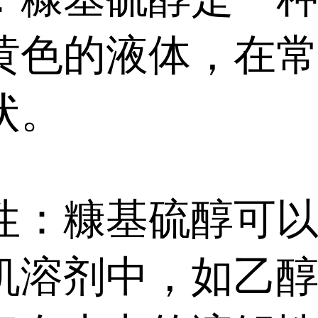
黄色的液体，在
状。
性：糠基硫醇可
机溶剂中，如乙