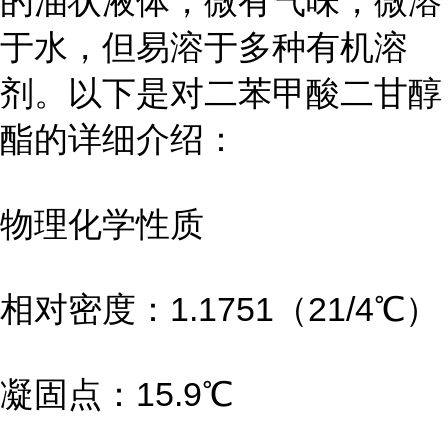
的油状液体，微有气味，微溶
于水，但易溶于多种有机溶
剂。以下是对二苯甲酸二甘醇
酯的详细介绍：
物理化学性质
相对密度：1.1751（21/4℃）
凝固点：15.9℃