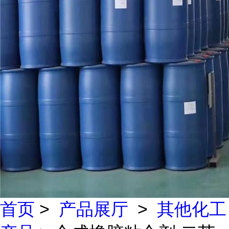
首页
>
产品展厅
>
其他化工