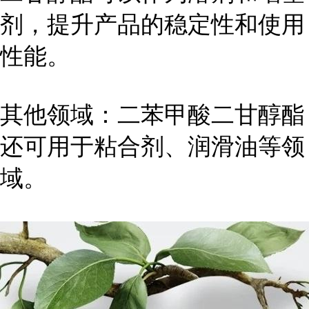
剂，提升产品的稳定性和使用
性能。
其他领域：二苯甲酸二甘醇酯
还可用于粘合剂、润滑油等领
域。