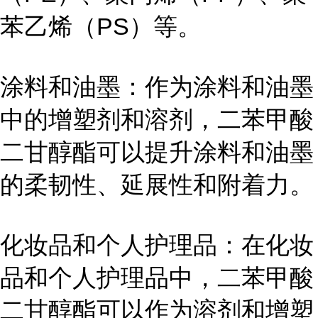
苯乙烯（PS）等。
涂料和油墨：作为涂料和油墨
中的增塑剂和溶剂，二苯甲酸
二甘醇酯可以提升涂料和油墨
的柔韧性、延展性和附着力。
化妆品和个人护理品：在化妆
品和个人护理品中，二苯甲酸
二甘醇酯可以作为溶剂和增塑