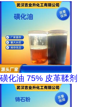
磺化油 75% 皮革鞣剂