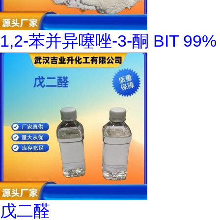
1,2-苯并异噻唑-3-酮 BIT 99%
戊二醛