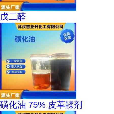
戊二醛
磺化油 75% 皮革鞣剂