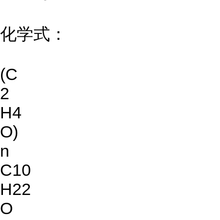
化学式：
(C
2
H4
O)
n
C10
H22
O