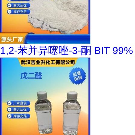
1,2-苯并异噻唑-3-酮 BIT 99%