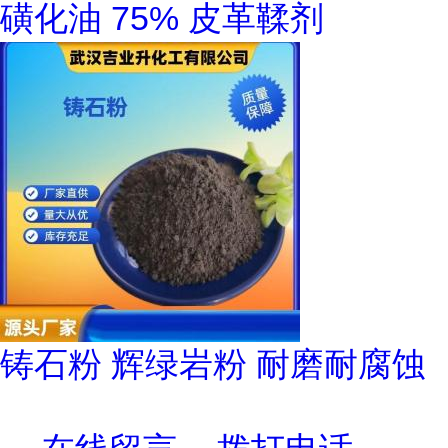
磺化油 75% 皮革鞣剂
铸石粉 辉绿岩粉 耐磨耐腐蚀