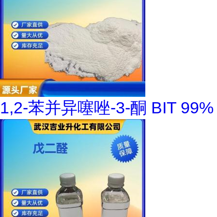
1,2-苯并异噻唑-3-酮 BIT 99%