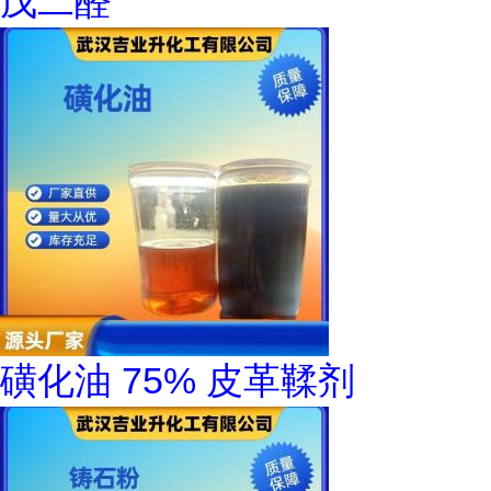
戊二醛
磺化油 75% 皮革鞣剂