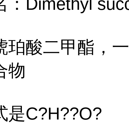
Dimethyl succ
琥珀酸二甲酯，
合物
是C?H??O?