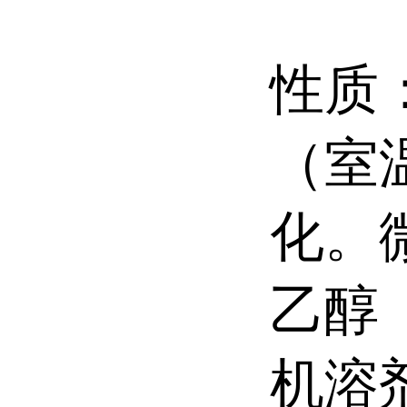
性质
（室
化。
乙醇
机溶