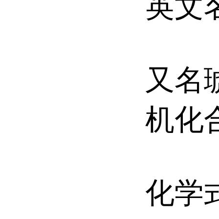
英文名：
又名
机化
化学式