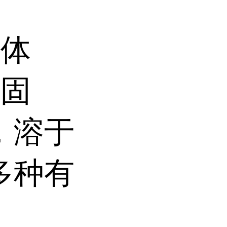
液体
可固
，溶于
多种有