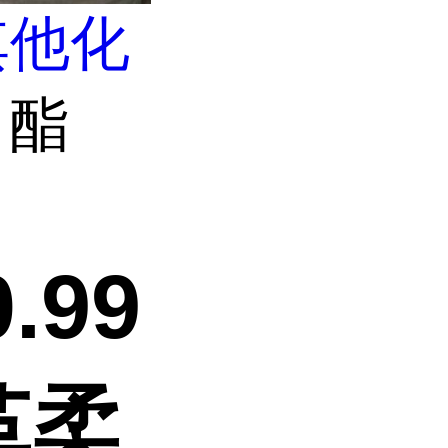
其他化
甲酯
.99
革柔