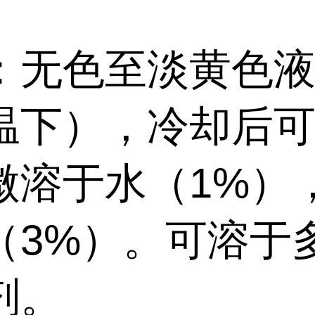
：无色至淡黄色
温下），冷却后
微溶于水（1%）
（3%）。可溶于
剂。