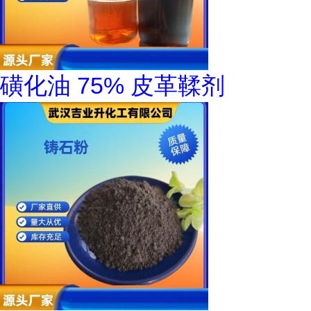
磺化油 75% 皮革鞣剂