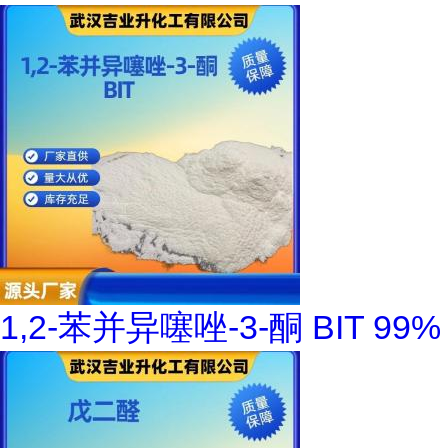
1,2-苯并异噻唑-3-酮 BIT 99%