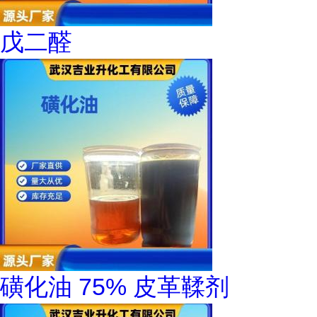
戊二醛
磺化油 75% 皮革鞣剂