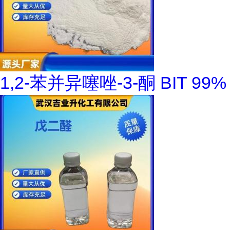
1,2-苯并异噻唑-3-酮 BIT 99%