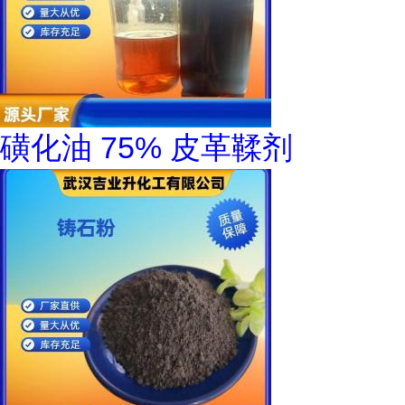
磺化油 75% 皮革鞣剂