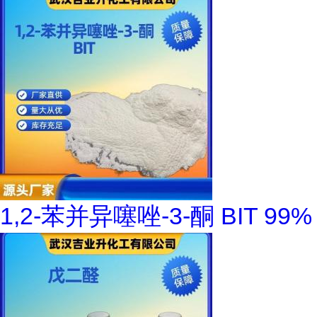
1,2-苯并异噻唑-3-酮 BIT 99%