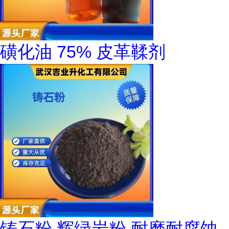
磺化油 75% 皮革鞣剂
铸石粉 辉绿岩粉 耐磨耐腐蚀