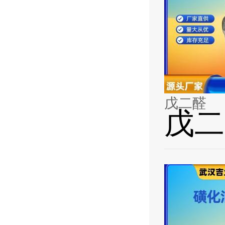
戊二醛
戊二