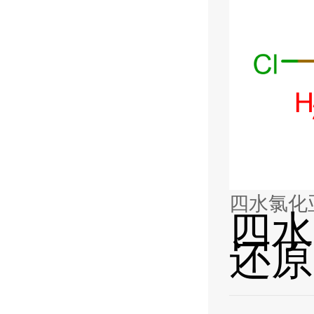
四水氯化亚铁
四水
还原