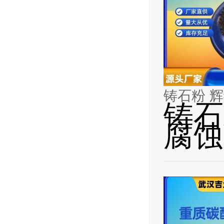
铸石粉 
铸石
腐蚀