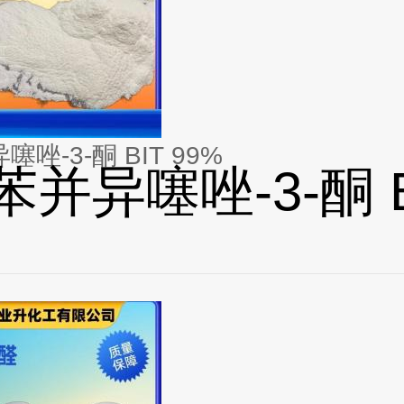
异噻唑-3-酮 BIT 99%
-苯并异噻唑-3-酮 