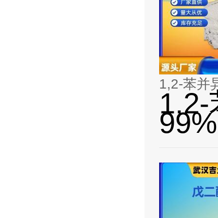
1,2-苯并
1,2
99%